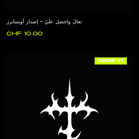
تعالَ واحصل عليّ - إصدار أوبسانرز
السعر
DROP V1