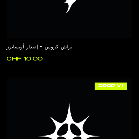
تراش كروس - إصدار أوبسانرز
السعر
DROP V1