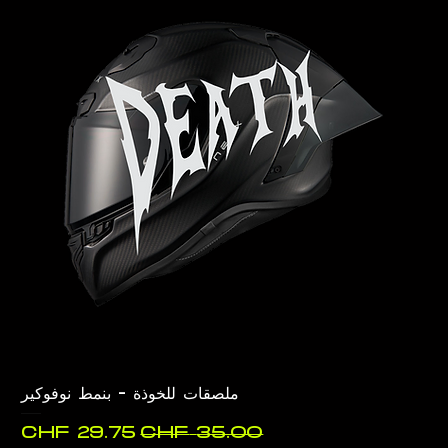
ملصقات للخوذة - بنمط نوفوكير
سعر عادي
سعر البيع