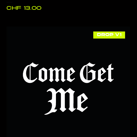
السعر
DROP V1