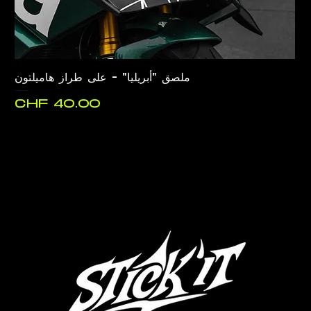
ملصق "أبريليا" - على طراز هاميلتون
السعر