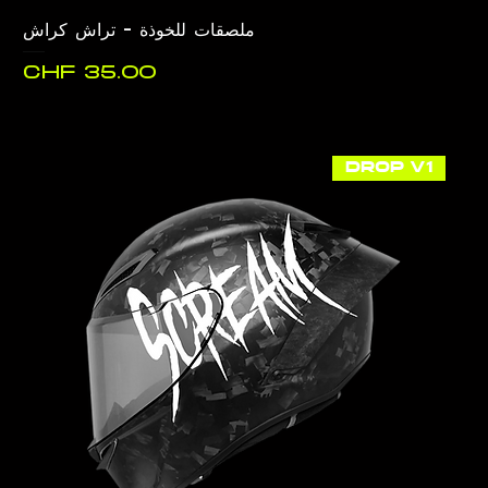
ملصقات للخوذة - تراش كراش
السعر
DROP V1