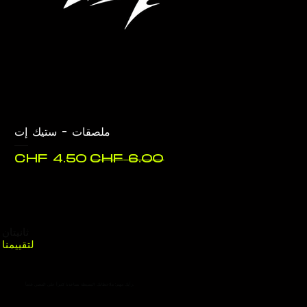
ملصقات - ستيك إت
سعر عادي
سعر البيع
ثانيتان
لتقييمنا
رأيك مهم: ملاحظاتك البسيطة تساعدنا كثيراً على المضي قدماً.