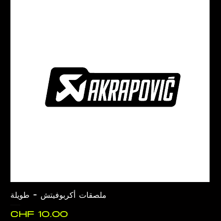
ملصقات أكربوفيتش - طويلة
السعر