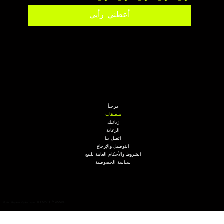
أعطني رأيي
مرحباً
ملصقات
زبائنك
الرعاية
اتصل بنا
التوصيل والإرجاع
الشروط والأحكام العامة للبيع
سياسة الخصوصية
جميع الحقوق محفوظة لشركة STICK'IT © 2025