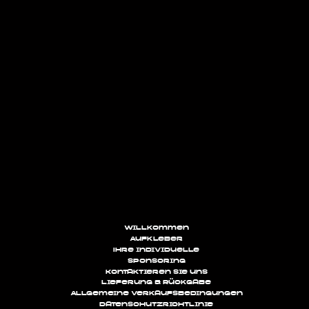
Willkommen
Aufkleber
Ihre individuelle
Sponsoring
Kontaktieren Sie uns
Lieferung & Rückgabe
Allgemeine Verkaufsbedingungen
Datenschutzrichtlinie