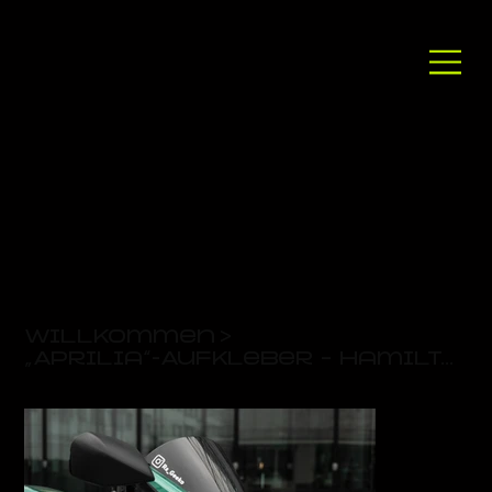
Willkommen
>
„Aprilia“-Aufkleber – Hamilton-Stil