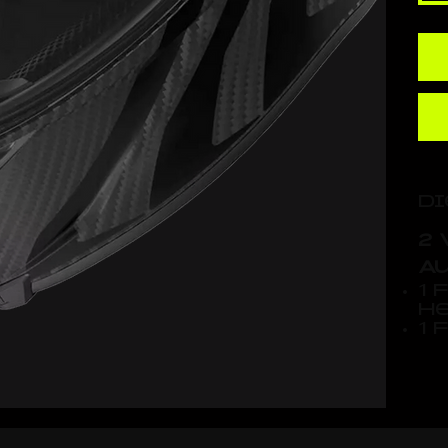
Di
2 
A
1 
H
1 