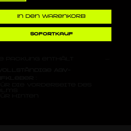
In den Warenkorb
Sofortkauf
e Packung enthält
vollständige AGV-
ufkleber
:
für die Vorderseite des
elms
für hinten