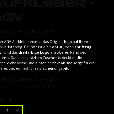
Aufkleber -
AGV
nglicher
Angebotspreis
,00 CHF
10,80 CHF
er AGV-Aufkleber ersetzt das Originallogo auf Ihrem
 vollständig. Er umfasst die
Kontur
, den
Schriftzug
v“
und das
dreifarbige Logo
am oberen Rand des
ems. Dank des präzisen Zuschnitts deckt er die
bereiche vorne und hinten perfekt ab und sorgt für ein
eres und einheitliches Erscheinungsbild.
erfügbare Farben
nzahl