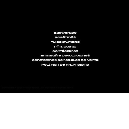
Bienvenido
Pegatinas
Tu costumbre
Patrocinio
Contáctanos
Entrega y devoluciones
Condiciones generales de venta
política de privacidad
Copyright © 2025 STICK'IT Todos los derechos reservados