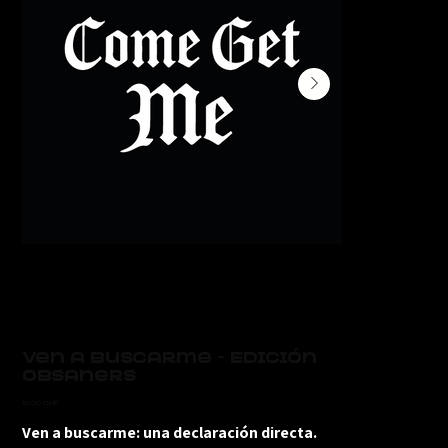
Ven a buscarme - Edición
Obsaners
Precio
10,00 CHF
Ven a buscarme: una declaración directa.