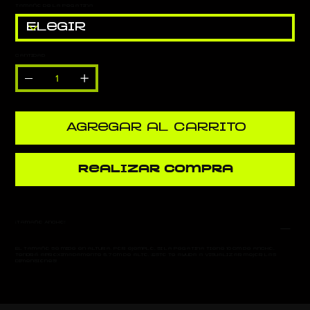
Tamaño de la pegatina
Cantidad
Agregar al carrito
Realizar compra
¡Tamaño Ancho!
El tamaño se mide en altura. Por ejemplo, si la pegatina tiene 10 cm de ancho,
tendrá aproximadamente 5,7 cm de alto. ¡Esto te ayuda a visualizar mejor las
dimensiones!