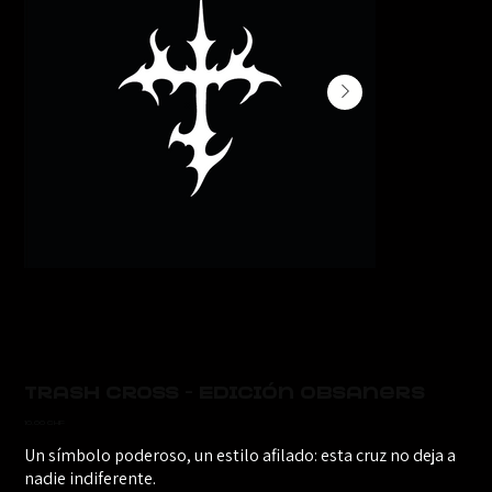
Trash Cross - Edición Obsaners
Precio
10,00 CHF
Un símbolo poderoso, un estilo afilado: esta cruz no deja a
nadie indiferente.