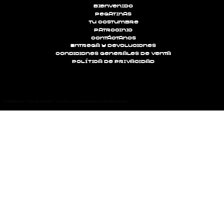
Bienvenido
Pegatinas
Tu costumbre
Patrocinio
Contáctanos
Entrega y devoluciones
Condiciones generales de venta
política de privacidad
Copyright © 2025 STICK'IT Todos los derechos reservados