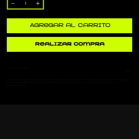
Agregar al carrito
Realizar compra
Tamaño Altura!
El tamaño se mide en altura. Por ejemplo, si la pegatina mide 12 cm de alto, tendrá
aproximadamente 9,4 cm de ancho. ¡Esto te ayudará a visualizar mejor las
dimensiones!