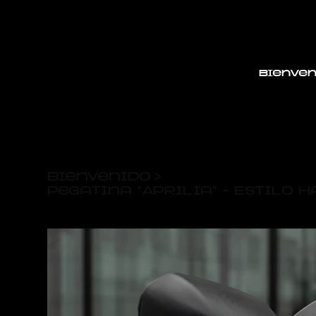
Bienven
Bienvenido
>
Pegatina "Aprilia" – Estilo 