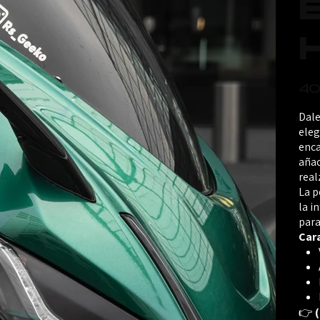
Precio
40
Dale
eleg
enca
añad
real
La p
la i
para
Cara
👉
(