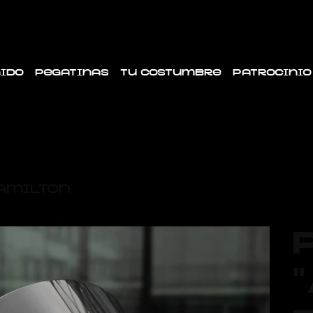
ido
Pegatinas
Tu costumbre
Patrocinio
Hamilton