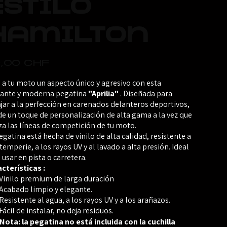
Estilo
Hamilton
,00 CHF
 a tu moto un aspecto único y agresivo con esta
ante y moderna pegatina
"Aprilia"
. Diseñada para
jar a la perfección en carenados delanteros deportivos,
e un toque de personalización de alta gama a la vez que
za las líneas de competición de tu moto.
egatina está hecha de vinilo de alta calidad, resistente a
ntemperie, a los rayos UV y al lavado a alta presión. Ideal
 usar en pista o carretera.
cterísticas :
Vinilo premium de larga duración
Acabado limpio y elegante.
Resistente al agua, a los rayos UV y a los arañazos.
Fácil de instalar, no deja residuos.
Nota: la pegatina no está incluida con la cuchilla