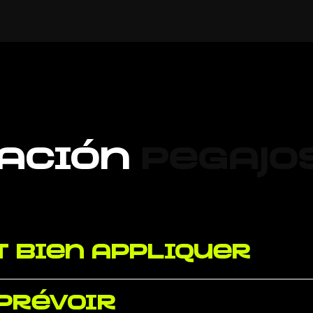
ación
pegajo
 bien appliquer
 prévoir