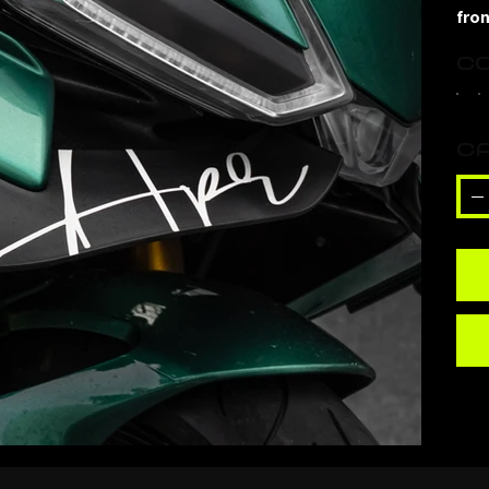
fron
Co
C