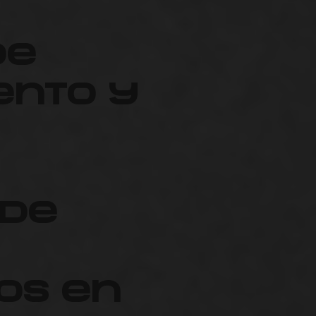
de
nto y
 de
os en