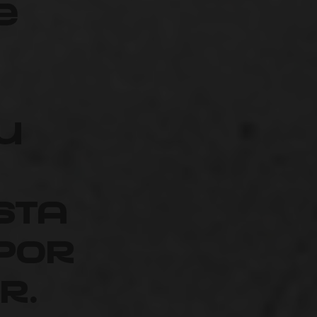
e
u
sta
por
r.