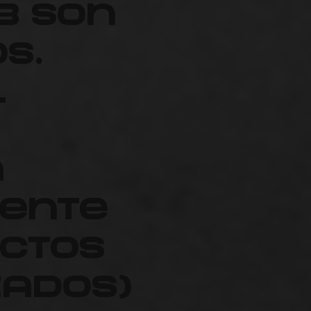
b son
s.
l
n
ente
ctos
ados)