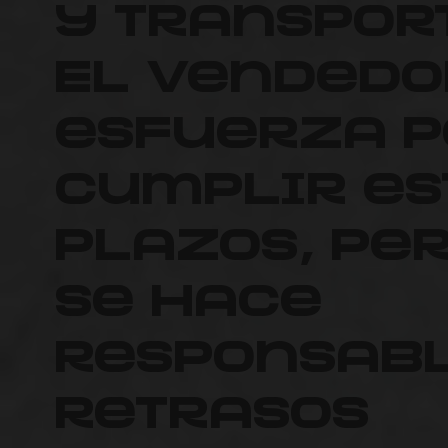
y transpor
El vendedo
esfuerza p
cumplir es
plazos, pe
se hace
responsabl
retrasos