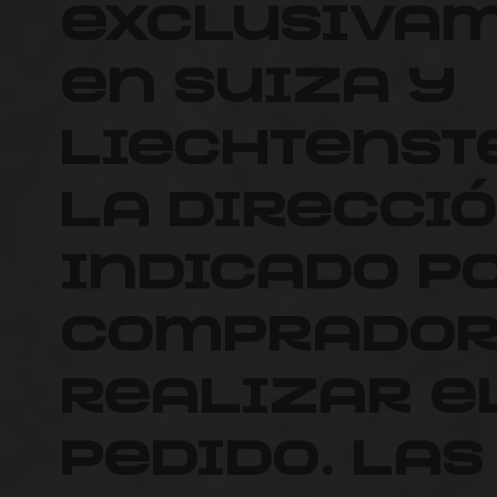
exclusiva
en Suiza y
Liechtenste
la direcci
indicado p
Comprador
realizar e
pedido. Las