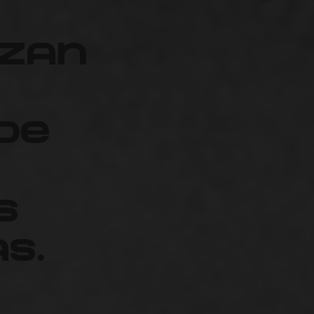
izan
de
s
s.