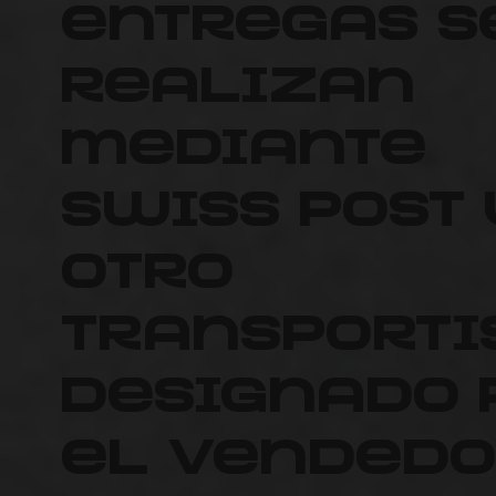
entregas s
realizan
mediante
Swiss Post 
otro
transporti
designado 
el Vendedo