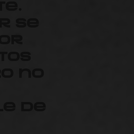
te.
r se
or
tos
ro no
e de