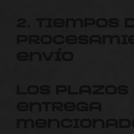
2. Tiempos 
procesamie
envío
Los plazos
entrega
mencionad