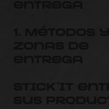
entrega
1. Métodos 
zonas de
entrega
Stick'it en
sus produc