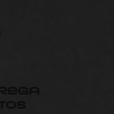
y
trega
tos