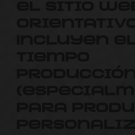
el sitio we
orientativo
Incluyen e
tiempo
producció
(especialm
para produ
personaliz