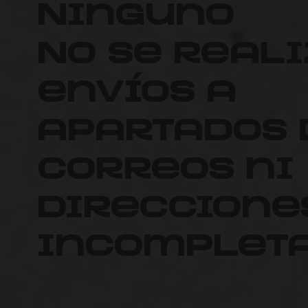
Ninguno
No se real
envíos a
apartados 
correos ni
direccione
incompleta