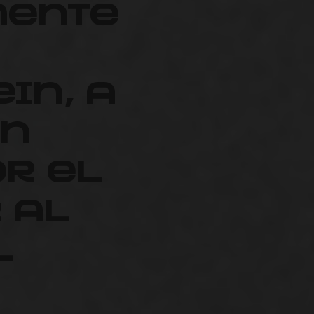
mente
in, a
ón
or el
 al
l