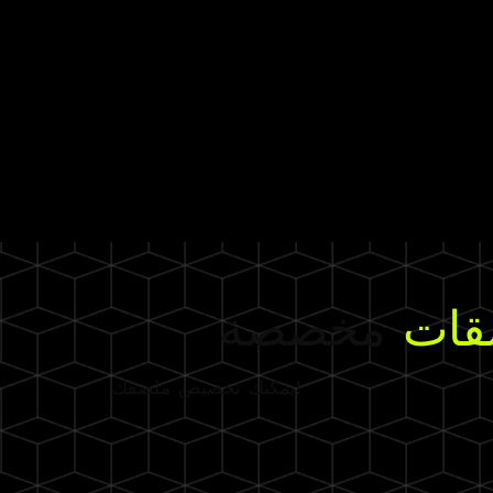
قات
مخصصة
يمكنك تخصيص ملصقك!