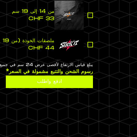
من 14 إلى 19 سم
ملصقات الخوذة (من 19 إلى 24 سم)
يبلغ قياس الارتفاع لأقصى عرض 24 سم في جميع الأحوال. أما بالنسبة للخوذات، فالمقاسات افتراضية.
رسوم الشحن والتتبع مشمولة في السعر*
ادفع واطلب