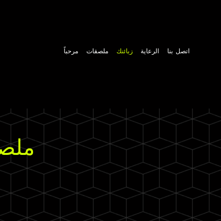
اتصل بنا
الرعاية
زبائنك
ملصقات
مرحباً
ملص