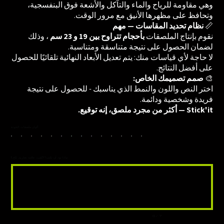
وهي مقاومة للرياح والماء والتآكل والأشعة فوق البنفسجية،
وتحافظ على مظهرها الأنيق مع مرور الوقت.
📏
نظام تحديد المقاسات — مهم
نقوم بإنتاج الملصقات
بأحجام تتراوح بين 19 و 23 سم
، وذلك
لضمان الحصول على نتيجة متناسقة ومتناسبة.
لا حاجة لأي قياسات منك: يتم تعديل الأبعاد النهائية تلقائيًا للحصول
على أفضل النتائج.
🎨
صمم تصميمك الخاص:
اختر النص واللون والنمط الذي يناسبك - للحصول على نتيجة
فريدة وشخصية ودائمة.
Stick'it — أكثر من مجرد ملصق، إنه توقيع.
ألوان ملصقات الخوذة
ماذا تود أن تكتب؟ (لقب، علامة تجارية، إلخ.)
ما
يصل
إلى
7
من
الأحرف.
0 / 7