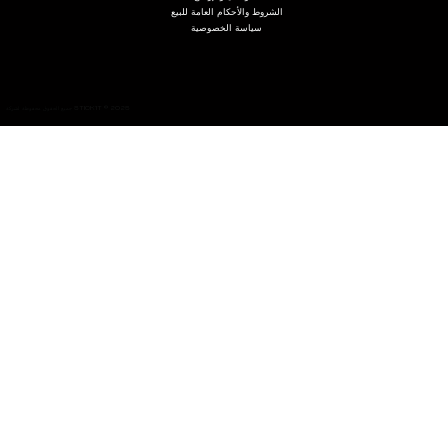
الشروط والأحكام العامة للبيع
سياسة الخصوصية
جميع الحقوق محفوظة لشركة STICK'IT © 2025