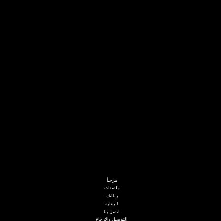
مرحباً
ملصقات
زبائنك
الرعاية
اتصل بنا
التوصيل والإرجاع